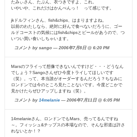
たみぃさん、たぶん、衣つきですよ、これ。
いやいや、これだけはかんべんっ！ って感じです。
jkドルフィンさん、fish&chips、はまりますよね。
以前のわたしなら、絶対に好んで食べないだろうに、ゴー
ルドコーストの気候にはfish&chipsとビールがあうので、つ
いつい買い食いしちゃいます。
コメント by sango — 2006年7月8日 @ 6:20 PM
Marsのフライって想像できないんですけど・・・どうなん
でしょう？Sangoさんぜひ今度トライしてほしいです
（笑）。って、本当誰がオーダーするんだろう？ちなみに
ロンドンでは今のところ見たことないです。今度どこかで
見かけたらぜひアップしますね（笑）。
コメント by
14melanie
— 2006年7月11日 @ 6:05 PM
14melanieさん、ロンドンでもMars、売ってるんですね
～。フィッシュ&チップスの本場なので、そんな邪道は許さ
れないとか！？