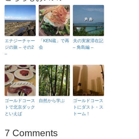
エナジーチャー
「KEN蔵」で再
夫の実家滞在記
ジの旅 – その2
会
– 角島編 –
–
ゴールドコース
自然から学ぶ
ゴールドコース
トで北京ダック
トにダスト・ス
といえば
トーム！
7 Comments