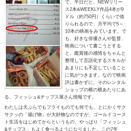
で、平日だと、NEWリリー
ス2本&WEEKLY作品4本が9
ドル（約750円）くらいで借
りられるので、月平均で5～
10本の映画をみています。で
も、好きな俳優さんや監督、
映画について書こうとする
と、鑑賞後の感情をちゃんと
整理して言語化するスキルが
あまりにも不足していること
に気がつきます。なので映画
評は書かずに、そのレンタル
ショップの横の横あたりにあ
る、フィッシュ&チップス屋さん情報です。
わたしは天ぷらでもフライものでも何でも、とにかくサク
サクッの「揚げ物」が大好物なのですが、ゴールドコース
ト生活をはじめてからというもの、やっぱり「フィッシュ
&チップス」もよく食べるようになりました。この7年