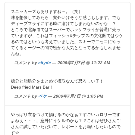
スニッカーズもありますね～。（笑）
味を想像してみたら、案外いけそうな感じもします。でも
ディープフライにする時に溶けてしまわないのかな…？
ところで北海道ではスーパーでホッケフライが普通に売っ
ていますが、これはフィッシュ&チップスの文化圏ではウケ
るのではといつも考えていました。スキーで二セコにやっ
てくるオージーの間で密かな人気となってるかもしれませ
んね。
コメント by
cityde
— 2006年7月7日 @ 11:22 AM
糖分と脂肪分をまとめて摂取なんて恐ろしい子！
Deep fried Mars Bar!!
コメント by
ペケ
— 2006年7月7日 @ 1:05 PM
やっぱり衣をつけて揚げるのかなぁ？すごいカロリーです
よねぇ・・・。意外にイケルのかも？？これはぜひさんご
さんに試していただいて、レポートをお願いしたいもので
す☆