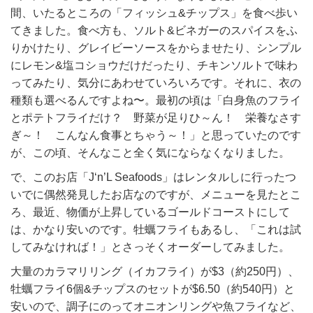
間、いたるところの「フィッシュ&チップス」を食べ歩い
てきました。食べ方も、ソルト&ビネガーのスパイスをふ
りかけたり、グレイビーソースをからませたり、シンプル
にレモン&塩コショウだけだったり、チキンソルトで味わ
ってみたり、気分にあわせていろいろです。それに、衣の
種類も選べるんですよね〜。最初の頃は「白身魚のフライ
とポテトフライだけ？ 野菜が足りひ～ん！ 栄養なさす
ぎ～！ こんなん食事とちゃう～！」と思っていたのです
が、この頃、そんなこと全く気にならなくなりました。
で、このお店「J‘n’L Seafoods」はレンタルしに行ったつ
いでに偶然発見したお店なのですが、メニューを見たとこ
ろ、最近、物価が上昇しているゴールドコーストにして
は、かなり安いのです。牡蠣フライもあるし、「これは試
してみなければ！」とさっそくオーダーしてみました。
大量のカラマリリング（イカフライ）が$3（約250円）、
牡蠣フライ6個&チップスのセットが$6.50（約540円）と
安いので、調子にのってオニオンリングや魚フライなど、