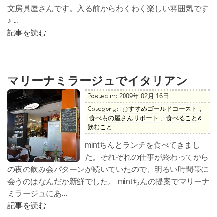
文房具屋さんです。入る前からわくわく楽しい雰囲気です
♪ ...
記事を読む
マリーナミラージュでイタリアン
Posted in:
2009年 02月 16日
Category:
おすすめゴールドコースト
,
食べもの屋さんリポート
,
食べること&
飲むこと
mintちんとランチを食べてきまし
た。それぞれの仕事が終わってから
の夜の飲み会パターンが続いていたので、明るい時間帯に
会うのはなんだか新鮮でした。 mintちんの提案でマリーナ
ミラージュにあ...
記事を読む