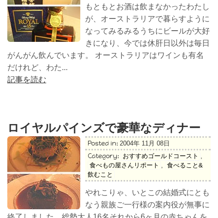
もともとお酒は飲まなかったわたし
が、オーストラリアで暮らすように
なってみるみるうちにビールが大好
きになり、今では休肝日以外は毎日
がんがん飲んでいます。 オーストラリアはワインも有名
だけれど、わた...
記事を読む
ロイヤルパインズで豪華なディナー
Posted in:
2004年 11月 08日
Category:
おすすめゴールドコースト
,
食べもの屋さんリポート
,
食べること&
飲むこと
やれこりゃ、いとこの結婚式にとも
なう親族ご一行様の案内役が無事に
終了しました。総勢大人16名それから6ヶ月の赤ちゃんを