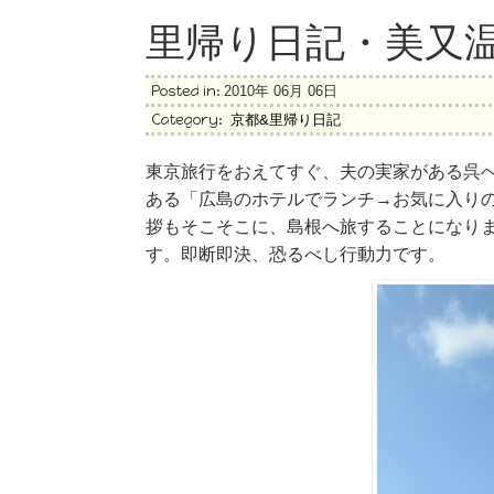
里帰り日記・美又
Posted in:
2010年 06月 06日
Category:
京都&里帰り日記
東京旅行をおえてすぐ、夫の実家がある呉
ある「広島のホテルでランチ→お気に入り
拶もそこそこに、島根へ旅することになりま
す。即断即決、恐るべし行動力です。