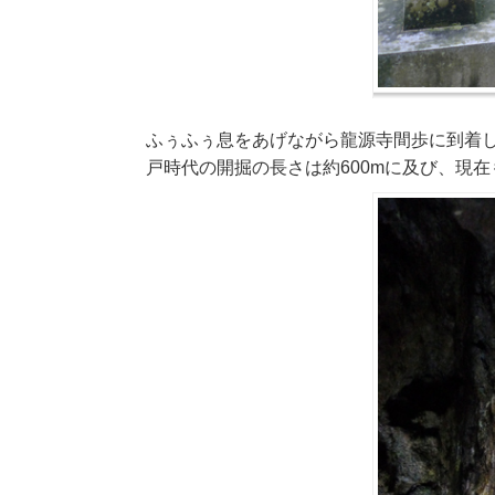
ふぅふぅ息をあげながら龍源寺間歩に到着し
戸時代の開掘の長さは約600mに及び、現