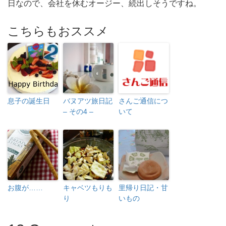
日なので、会社を休むオージー、続出しそうですね。
こちらもおススメ
息子の誕生日
バヌアツ旅日記
さんご通信につ
– その4 –
いて
お腹が……
キャベツもりも
里帰り日記・甘
り
いもの