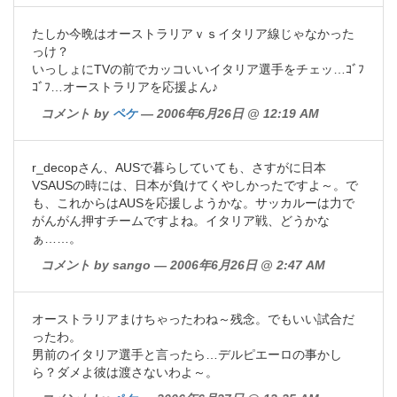
たしか今晩はオーストラリアｖｓイタリア線じゃなかった
っけ？
いっしょにTVの前でカッコいいイタリア選手をチェッ…ｺﾞﾌ
ｺﾞﾌ…オーストラリアを応援よん♪
コメント by
ペケ
— 2006年6月26日 @ 12:19 AM
r_decopさん、AUSで暮らしていても、さすがに日本
VSAUSの時には、日本が負けてくやしかったですよ～。で
も、これからはAUSを応援しようかな。サッカルーは力で
がんがん押すチームですよね。イタリア戦、どうかな
ぁ……。
コメント by sango — 2006年6月26日 @ 2:47 AM
オーストラリアまけちゃったわね～残念。でもいい試合だ
ったわ。
男前のイタリア選手と言ったら…デルピエーロの事かし
ら？ダメよ彼は渡さないわよ～。