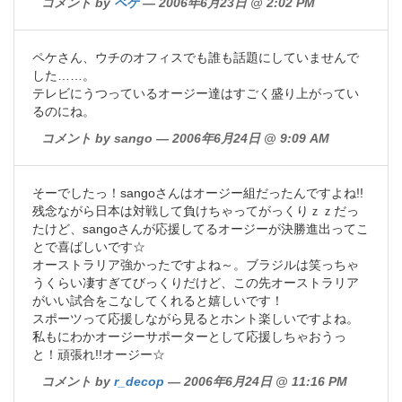
コメント by
ペケ
— 2006年6月23日 @ 2:02 PM
ペケさん、ウチのオフィスでも誰も話題にしていませんで
した……。
テレビにうつっているオージー達はすごく盛り上がってい
るのにね。
コメント by sango — 2006年6月24日 @ 9:09 AM
そーでしたっ！sangoさんはオージー組だったんですよね!!
残念ながら日本は対戦して負けちゃってがっくりｚｚだっ
たけど、sangoさんが応援してるオージーが決勝進出ってこ
とで喜ばしいです☆
オーストラリア強かったですよね～。ブラジルは笑っちゃ
うくらい凄すぎてびっくりだけど、この先オーストラリア
がいい試合をこなしてくれると嬉しいです！
スポーツって応援しながら見るとホント楽しいですよね。
私もにわかオージーサポーターとして応援しちゃおうっ
と！頑張れ!!オージー☆
コメント by
r_decop
— 2006年6月24日 @ 11:16 PM