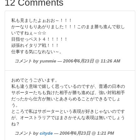
12 Comments
私も見ましたよぉおお～！！！
かーなりもりあがりました！！！このまま勝ち進んで欲し
いですねぇ～☆☆
目指せっベスト４！！！！！
頑張れイタリア戦！！！
仕事する気になれない～。
コメント by yummie — 2006年6月23日 @ 11:26 AM
おめでとうございます。
私も違う意味で嬉しく思っているのですが、普通の日本の
サポーターたちも負けた相手が勝ち進めば、強い対戦相手
だったから仕方が無いとあきらめることができるでしょ
う。
ところで私はサポーターという表現が好きじゃないのです
が、オーストラリアではまさかそんな表現は無いでしょう
ね？
コメント by
cityde
— 2006年6月23日 @ 1:21 PM