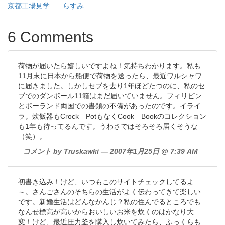
京都工場見学
らすみ
6 Comments
荷物が届いたら嬉しいですよね！気持ちわかります。私も
11月末に日本から船便で荷物を送ったら、最近ワルシャワ
に届きました。しかしセブを去り1年ほどたつのに、私のセ
ブでのダンボール11箱はまだ届いていません。フィリピン
とポーランド両国での書類の不備があったのです。イライ
ラ。炊飯器もCrock PotもなくCook Bookのコレクション
も1年も待ってるんです。うわさではそろそろ届くそうな
（笑）。
コメント by Truskawki — 2007年1月25日 @ 7:39 AM
初書き込み！けど、いつもこのサイトチェックしてるよ
～。さんごさんのそちらの生活がよく伝わってきて楽しい
です。新婚生活はどんなかんじ？私の住んでるところでも
なんせ標高が高いからおいしいお米を炊くのはかなり大
変！けど、最近圧力釜を購入し炊いてみたら、ふっくらも