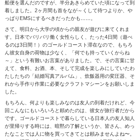
船便を選んだのですが、半分あきらめていた頃になって到
着しました。2ヶ月間も首をなが～くして待つよりか、や
っぱりEMSにするべきだったかも……。
さて、明日から大学の頃からの親友が遊びに来てくれま
す。日本でバリバリ働く女性らしく、たった4日間（遊べ
るのは3日間！）のゴールドコースト滞在なので、もちろ
ん彼女自身の荷物は少なく、「何でも持っていくからね
～」という有難いお言葉がありました。で、その言葉に甘
えて、食料、お酒、本、そして完成を楽しみにしていたわ
たしたちの「結婚写真アルバム」、炊飯器用の変圧器、そ
れから手作り作業に必要なクラフトマシーンをお願いしま
した。
もちろん、何よりも楽しみなのは友人の到着だけれど、今
回こんなにもいろいろと頼めたのは、彼女が旅行者だから
です。ゴールドコーストで暮らしている日本人の友人知人
が里帰りする時には、暗黙の了解というか、皆さん、めっ
たなことでは人に物を買ってきてとは頼みませんよね〜。