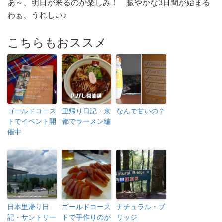
あ～、明日が来るのが楽しみ！ 賑やかな3日間が始まる
わぁ、うれしい♪
こちらもおススメ
ゴールドコース
里帰り日記・京
なんで甘いの？
トでイベント開
都でラーメン編
催中
日本里帰り日
ゴールドコース
ナチュラル・ブ
記・サントリー
トで手作りのか
リッジ