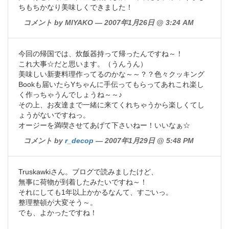
ちもちかなり美味しくできました！
コメント by MIYAKO — 2007年1月26日 @ 3:24 AM
今回の帰国では、炊飯器持って帰ったんですね～！
これ大事☆だと思います。（うんうん）
美味しい新妻料理作ってるのかな～～？？色々クッキング
Bookも届いたらYちゃんに手伝ってもらってあれこれ楽し
く作っちゃうんでしょうね～～♪
その上、お友達まで一緒に来てくれちゃうから楽しくてし
ょうがないですねっ。
オージーを満喫させてあげて下さいねー！いいなぁ☆
コメント by
r_decop
— 2007年1月29日 @ 5:48 PM
Truskawkiさん。ブログで読みましたけど、
無事に荷物が到着したみたいですね～！
それにしても1年以上かかるなんて、すごいっ。
整理整頓が大変そう～。
でも、よかったですね！