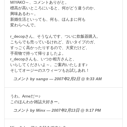
MIYAKO～、コメントありがと。
標高が高いところにいると、何がどう違うのか、
興味あるわ～。
新婚生活といっても、何も、ほんまに何も
変わらへんで。
r_decopさん、そうなんです、ついに炊飯器購入。
こちらでも売っているけれど、古いタイプのガ、
すっごく高かったりするので、大変だけど、
手荷物で持って帰りましたよ。
r_decopさんも、いつか相方さんと、
いらしてくださいよ～。ご案内いたします♪
そしてオージーのスウィーツもお試しあれ！
コメント by sango — 2007年2月2日 @ 9:33 AM
うわ。Arneだー♪
このほんわか雑誌大好きー。
コメント by Minx — 2007年2月13日 @ 9:17 PM