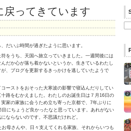
に戻ってきています
検
索:
ら、だいぶ時間が過ぎたように思います。
止符をうち、天国へ旅立っていきました。一週間後には
なんだか心が落ち着かないというか。生きているわたし
すが、ブログを更新するきっかけを逃していたようで
ドコーストをおそった大寒波の影響で寝込んだりしてい
十路をむかえました。わたしのお誕生日は７月16日の
、実家の家族に会うため立ち寄った京都で、7年ぶりに
節目にちょうど良かったなと思っています。あれがない
気にならないのです。不思議だけれど。
たお母さんや、日々支えてくれる家族、それからいつも