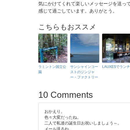
気にかけてくれて楽しいメッセージを送っ
感じて過ごしています。ありがとう。
こちらもおススメ
ラミントン国立公
サンシャインコー
LAUXESでランチ
園
ストのジンジャ
ー・ファクトリー
10 Comments
おかえり。
色々大変だったね。
二人で私達の誕生日お祝いしましょう～。
メール送るね。