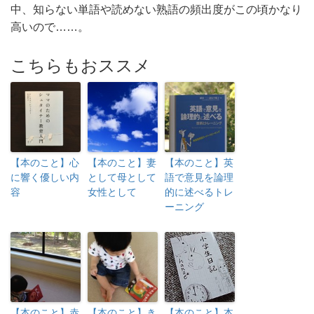
中、知らない単語や読めない熟語の頻出度がこの頃かなり
高いので……。
こちらもおススメ
【本のこと】心
【本のこと】妻
【本のこと】英
に響く優しい内
として母として
語で意見を論理
容
女性として
的に述べるトレ
ーニング
【本のこと】赤
【本のこと】き
【本のこと】本