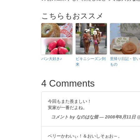
こちらもおススメ
パン大好き♪
ビキニシーズン到
里帰り日記・甘い
来
もの
4 Comments
今回もまた羨ましい！
実家が一番だよね。
コメント by なのはな畑 — 2008年8月11日 @ 
ベリーかわいぃ！＆おいしそぉお～。