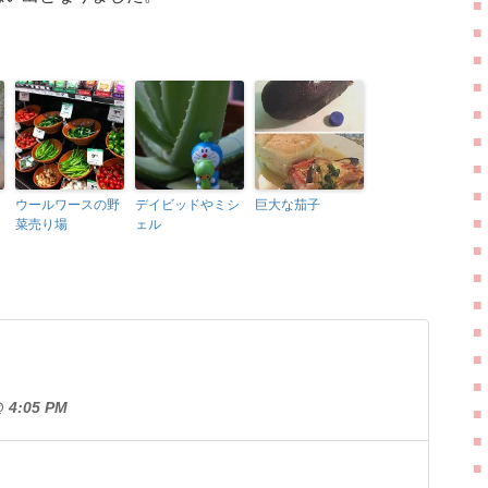
ウールワースの野
デイビッドやミシ
巨大な茄子
菜売り場
ェル
4:05 PM