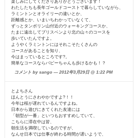
楽しみにしてくださりありがとうございます！
わたしたちも長年ゴールドコーストで暮らしていながら、
ラミントンとオライリーの違いとか、
距離感とか、いまいちわかっていなくて、
ずっとタンボリン山付近のウォーキングコースか、
たまに遠出してブリスベンより北の山々のコースを
歩いていたんですよ。
ようやくラミントンにはそれこそたくさんの
コースがあることを知り、
今はまっているところです?。
簡単なコースならバビーちゃんも歩けるかも！？
コメント by sango — 2012年3月29日 @ 1:22 PM
とよちさん
ほんとうにさわやかですよ?！！
今年は桜が遅れているんですよね。
日本から遊びにきてくれた友達には
「朝型が一番」といつもおすすめしていて、
こちらに滞在中は皆、
朝生活を満喫しているのですが、
なんせ日本では仕事が終わる時間が遅いようで、