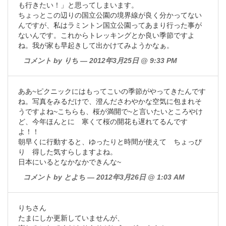
も行きたい！」と思ってしまいます。
ちょっとこの辺りの国立公園の境界線が良く分かってない
んですが、私はラミントン国立公園ってあまり行った事が
ないんです。これからトレッキングとか良い季節ですよ
ね。我が家も早起きして出かけてみようかなぁ。
コメント by りち — 2012年3月25日 @ 9:33 PM
ああ~ピクニックにはもってこいの季節がやってきたんです
ね。写真をみるだけで、澄んださわやかな空気に包まれそ
うですよね~こちらも、桜が満開で~と言いたいところやけ
ど、今年ほんとに 寒くて桜の開花も遅れてるんです
よ！！
朝早くに行動すると、ゆったりと時間が使えて ちょっぴ
り 得した気すらしますよね。
日本にいるとなかなかできんな~
コメント by とよち — 2012年3月26日 @ 1:03 AM
りちさん
たまにしか更新していませんが、