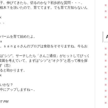
子。伸びてきたら、切るのかな？初歩的な質問・・・。
植木？を頂いたので、育ててます。でも育て方知らないん
x
。。。
バームを育て始めたよ。
 x
。ｓａｎｇｏさんのブログは食欲をそそりますね。今もお
は“シソ”。サーチしたら「さんご通信」がヒットしてびっく
菜園を考えていて、まずは“シソ”と“オクラ”と思って種を探
ず（悲）
ると助かります。
x
いかな？
中にアップしますね～。
7 PM