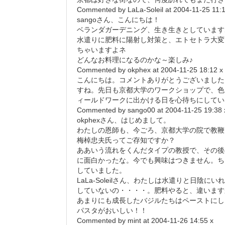
Commented by LaLa-Soleil at 2004-11-25 11:1
sangoさん、こんにちは！
ベランダガーデニング、生き生きとしています
水遣りに肥料に陽射し対策と、エトセトラ大変
ちゃいますよネ
どんなお料理になるのかな～楽しみ♪
Commented by okphex at 2004-11-25 18:12 x
こんにちは。コメントありがとうございました
すね。先日も京都大学のワークショップで、色
ィールドワークに出かける日を心待ちにしてい
Commented by sango00 at 2004-11-25 19:38 
okphexさん、はじめまして。
わたしの恩師も、今ごろ、京都大学の院で教鞭
梅棹忠夫氏ってご存知ですか？
ああいう流れをくんだタイプの教授で、その後
に面白かったな。今でも興味はつきません。ち
していました。
LaLa-Soleilさん、わたしは水遣りと日陰
していないの・・・・。肥料やると、違います
あまりにも成長したバジルたちはペーストにし
パスタがおいしい！！
Commented by mint at 2004-11-26 14:55 x