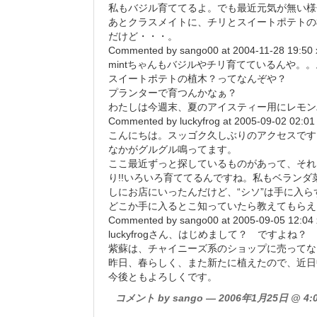
私もバジル育ててるよ。でも最近元気が無い様
あとクラスメイトに、チリとスイートポテトの
だけど・・・。
Commented by sango00 at 2004-11-28 19:50 
mintちゃんもバジルやチリ育てているんや。
スイートポテトの植木？ってなんぞや？
プランターで育つんかなぁ？
わたしは今週末、夏のアイスティー用にレモン
Commented by luckyfrog at 2005-09-02 02:01
こんにちは。スッゴク久しぶりのアクセスです
なかがグルグル鳴ってます。
ここ最近ずっと探しているものがあって、それ
り!!いろいろ育ててるんですね。私もベランダ
しにお店にいったんだけど、“シソ”は手に入ら
どこか手に入るとこ知っていたら教えてもらえ
Commented by sango00 at 2005-09-05 12:04 
luckyfrogさん、はじめまして？ ですよね？
紫蘇は、チャイニーズ系のショップに売ってな
昨日、春らしく、また新たに植えたので、近日
今後ともよろしくです。
コメント by sango — 2006年1月25日 @ 4:0