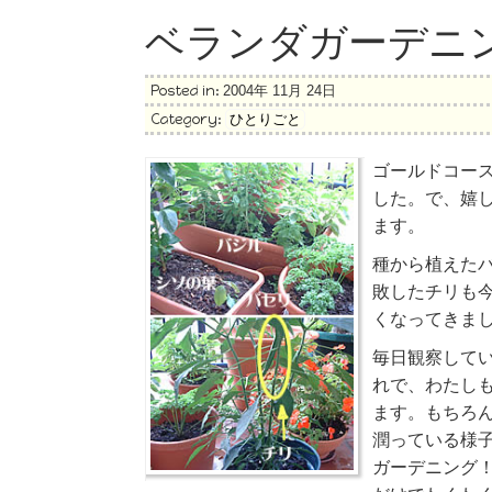
ベランダガーデニ
Posted in:
2004年 11月 24日
Category:
ひとりごと
ゴールドコー
した。で、嬉
ます。
種から植えた
敗したチリも
くなってきま
毎日観察して
れで、わたし
ます。もちろ
潤っている様
ガーデニング