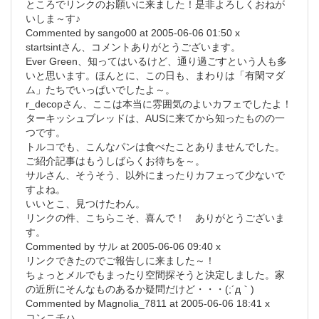
ところでリンクのお願いに来ました！是非よろしくおねが
いしま～す♪
Commented by sango00 at 2005-06-06 01:50 x
startsintさん、コメントありがとうございます。
Ever Green、知ってはいるけど、通り過ごすという人も多
いと思います。ほんとに、この日も、まわりは「有閑マダ
ム」たちでいっぱいでしたよ～。
r_decopさん、ここは本当に雰囲気のよいカフェでしたよ！
ターキッシュブレッドは、AUSに来てから知ったものの一
つです。
トルコでも、こんなパンは食べたことありませんでした。
ご紹介記事はもうしばらくお待ちを～。
サルさん、そうそう、以外にまったりカフェって少ないで
すよね。
いいとこ、見つけたわん。
リンクの件、こちらこそ、喜んで！ ありがとうございま
す。
Commented by サル at 2005-06-06 09:40 x
リンクできたのでご報告しに来ました～！
ちょっとメルでもまったり空間探そうと決定しました。家
の近所にそんなものあるか疑問だけど・・・(;´д｀)
Commented by Magnolia_7811 at 2005-06-06 18:41 x
コンニチハ。