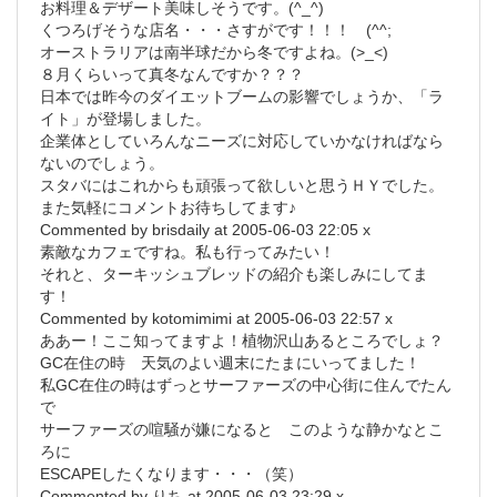
お料理＆デザート美味しそうです。(^_^)
くつろげそうな店名・・・さすがです！！！ (^^;
オーストラリアは南半球だから冬ですよね。(>_<)
８月くらいって真冬なんですか？？？
日本では昨今のダイエットブームの影響でしょうか、「ラ
イト」が登場しました。
企業体としていろんなニーズに対応していかなければなら
ないのでしょう。
スタバにはこれからも頑張って欲しいと思うＨＹでした。
また気軽にコメントお待ちしてます♪
Commented by brisdaily at 2005-06-03 22:05 x
素敵なカフェですね。私も行ってみたい！
それと、ターキッシュブレッドの紹介も楽しみにしてま
す！
Commented by kotomimimi at 2005-06-03 22:57 x
ああー！ここ知ってますよ！植物沢山あるところでしょ？
GC在住の時 天気のよい週末にたまにいってました！
私GC在住の時はずっとサーファーズの中心街に住んでたん
で
サーファーズの喧騒が嫌になると このような静かなとこ
ろに
ESCAPEしたくなります・・・（笑）
Commented by りち at 2005-06-03 23:29 x