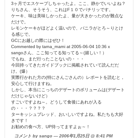
3ヶ月でエスケープしちゃったよ。ここ、静かでいいよね？
りちさん、そうそう、これはF１０でパチリッです。
ケーキ、味は美味しかったよ、量が大きかったのが難点な
だけで。
レモンケーキがほどよく温いので、バニラがとろ～りとけ
る感じで。
GCにお越しの際にはぜひ！
Commented by tama_mami at 2005-06-04 10:36 x
sangoさん、ここ知ってる知ってる～(嬉しい！）
でもね、まだ行ったことないの・・・
今回持ってきたガイドブックに掲載されていて読んだだ
け。(爆）
実際行かれた方の(特にさんごさんの）レポートを読むと，
安心して行けますね。
しかし、本当にこっちのデザートのボリュームは(デザート
だけじゃないけど）
すごいですよね～。どうして食後にあれが入る
の・・・？？？？
ターキッシュブレッド、おいしいですよね。私たちも大好
きです！
お勧めの食べ方、UP待ってますよぉ～！
コメント by sango — 2006年1月25日 @ 8:41 PM