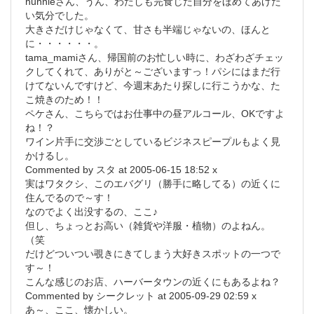
hunnieさん、うん、わたしも完食じた自分をほめてあげた
い気分でした。
大きさだけじゃなくて、甘さも半端じゃないの、ほんと
に・・・・・・。
tama_mamiさん、帰国前のお忙しい時に、わざわざチェッ
クしてくれて、ありがと～ございますっ！パシにはまだ行
けてないんですけど、今週末あたり探しに行こうかな、た
こ焼きのため！！
ペケさん、こちらではお仕事中の昼アルコール、OKですよ
ね！？
ワイン片手に交渉ごとしているビジネスピープルもよく見
かけるし。
Commented by スタ at 2005-06-15 18:52 x
実はワタクシ、このエバグリ（勝手に略してる）の近くに
住んでるので～す！
なのでよく出没するの、ここ♪
但し、ちょっとお高い（雑貨や洋服・植物）のよねん。
（笑
だけどついつい覗きにきてしまう大好きスポットの一つで
す～！
こんな感じのお店、ハーバータウンの近くにもあるよね？
Commented by シークレット at 2005-09-29 02:59 x
あ～、ここ、懐かしい。