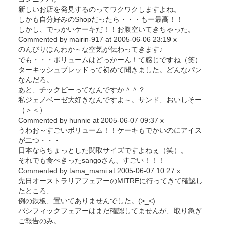
新しいお店を発見するのってワクワクしますよね。
しかも自分好みのShopだったら・・・もー最高！！
しかし、でっかいケーキだ！！お腹空いてきちゃった。
Commented by mairin-917 at 2005-06-06 23:19 x
のんびりほんわか～な空気が伝わってきます♪
でも・・・ボリュームはどっかーん！て感じですね（笑）
ターキッシュブレッドって初めて聞きました。どんなパン
なんだろ。
あと、チックピーってなんですか＾＾？
私ジェノベーゼ大好きなんですよ～。サンド、おいしそー
（＞＜）
Commented by hunnie at 2005-06-07 09:37 x
うわお～すごいボリューム！！ケーキもでかいのにアイス
が二つ・・・
日本ならちょっとした関取サイズですよねぇ（笑）。
それでも食べきったsangoさん、すごい！！！
Commented by tama_mami at 2005-06-07 10:27 x
先日オーストラリアフェアーのMITREに行ってきて確認し
たところ、
例の鉄板、置いてありませんでした。(>_<)
パシフィックフェアーはまだ確認してませんが、取り急ぎ
ご報告のみ。