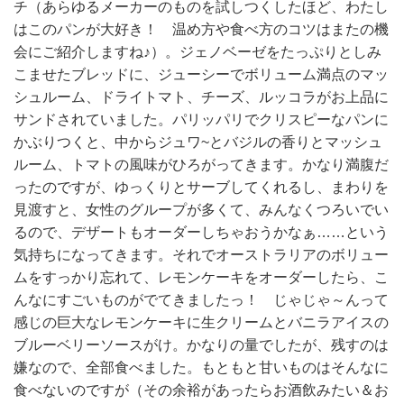
チ（あらゆるメーカーのものを試しつくしたほど、わたし
はこのパンが大好き！ 温め方や食べ方のコツはまたの機
会にご紹介しますね♪）。ジェノベーゼをたっぷりとしみ
こませたブレッドに、ジューシーでボリューム満点のマッ
シュルーム、ドライトマト、チーズ、ルッコラがお上品に
サンドされていました。パリッパリでクリスピーなパンに
かぶりつくと、中からジュワ~とバジルの香りとマッシュ
ルーム、トマトの風味がひろがってきます。かなり満腹だ
ったのですが、ゆっくりとサーブしてくれるし、まわりを
見渡すと、女性のグループが多くて、みんなくつろいでい
るので、デザートもオーダーしちゃおうかなぁ……という
気持ちになってきます。それでオーストラリアのボリュー
ムをすっかり忘れて、レモンケーキをオーダーしたら、こ
んなにすごいものがでてきましたっ！ じゃじゃ～んって
感じの巨大なレモンケーキに生クリームとバニラアイスの
ブルーベリーソースがけ。かなりの量でしたが、残すのは
嫌なので、全部食べました。もともと甘いものはそんなに
食べないのですが（その余裕があったらお酒飲みたい＆お