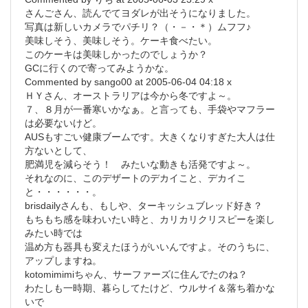
さんごさん、読んでてヨダレが出そうになりました。
写真は新しいカメラでパチリ？（・－・＊）ムフフ♪
美味しそう、美味しそう。ケーキ食べたい。
このケーキは美味しかったのでしょうか？
GCに行くので寄ってみようかな。
Commented by sango00 at 2005-06-04 04:18 x
ＨＹさん、オーストラリアは今から冬ですよ～。
７、８月が一番寒いかなぁ。と言っても、手袋やマフラー
は必要ないけど。
AUSもすごい健康ブームです。大きくなりすぎた大人は仕
方ないとして、
肥満児を減らそう！ みたいな動きも活発ですよ～。
それなのに、このデザートのデカイこと、デカイこ
と・・・・・・。
brisdailyさんも、もしや、ターキッシュブレッド好き？
もちもち感を味わいたい時と、カリカリクリスピーを楽し
みたい時では
温め方も器具も変えたほうがいいんですよ。そのうちに、
アップしますね。
kotomimimiちゃん、サーファーズに住んでたのね？
わたしも一時期、暮らしてたけど、ウルサイ＆落ち着かな
いで