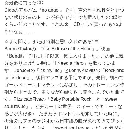
☆最後に買ったCD
Didoのアルバム『no angel』です。声のかすれ具合とせつ
ない感じの曲のトーンが好きです。でも購入したのは3年
くらい前のことです。これ以来、CDとして買ったものは
ないなぁ……。
☆よく聞く、または特別な思い入れのある5曲
BonnieTaylorの「Total Eclipse of the Heart」。映画
『Bundit』で耳にして以来、気に入りました。この他に気
分を盛り上げたい時に「I Need a Hero」を歌っていま
す。BonJoviの「It’s my life」とLennyKravitzの「Rock and
roll is dead」。後日アップする予定ですが、先日、初めて
ゴールドコーストマラソンに参加し、そのトレーニング時
期から本番まで、走りながら繰り返し聞きこんでいた曲で
す。PizzicatoFiveの「Baby Portable Rock」と「sweet
soul revue」。ピチカートの世界、スィートでキュートな
感じが大好き♪ たまたまポルトガルを旅していた時に、
街角のカフェのラジオから日本語の曲が流れてきてびっく
りしました。たぶん、「sweet soul revue 」だった気がす