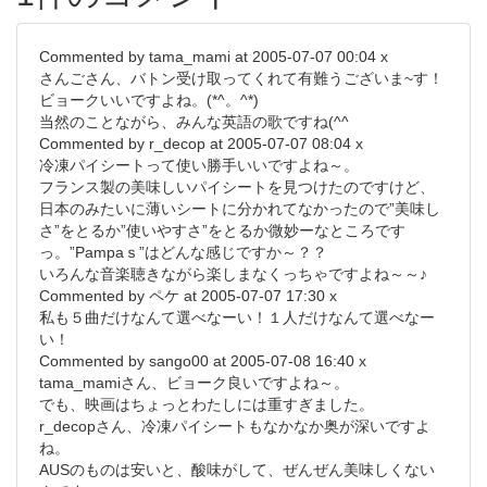
Commented by tama_mami at 2005-07-07 00:04 x
さんごさん、バトン受け取ってくれて有難うございま~す！
ビョークいいですよね。(*^。^*)
当然のことながら、みんな英語の歌ですね(^^ゞ
Commented by r_decop at 2005-07-07 08:04 x
冷凍パイシートって使い勝手いいですよね～。
フランス製の美味しいパイシートを見つけたのですけど、
日本のみたいに薄いシートに分かれてなかったので”美味し
さ”をとるか”使いやすさ”をとるか微妙ーなところです
っ。”Pampaｓ”はどんな感じですか～？？
いろんな音楽聴きながら楽しまなくっちゃですよね～～♪
Commented by ペケ at 2005-07-07 17:30 x
私も５曲だけなんて選べなーい！１人だけなんて選べなー
い！
Commented by sango00 at 2005-07-08 16:40 x
tama_mamiさん、ビョーク良いですよね～。
でも、映画はちょっとわたしには重すぎました。
r_decopさん、冷凍パイシートもなかなか奥が深いですよ
ね。
AUSのものは安いと、酸味がして、ぜんぜん美味しくない