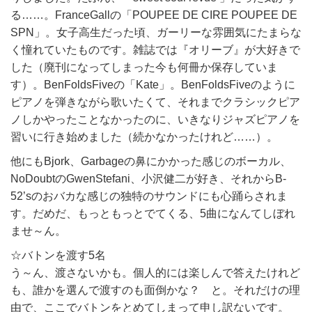
る……。FranceGallの「POUPEE DE CIRE POUPEE DE
SPN」。女子高生だった頃、ガーリーな雰囲気にたまらな
く憧れていたものです。雑誌では『オリーブ』が大好きで
した（廃刊になってしまった今も何冊か保存していま
す）。BenFoldsFiveの「Kate」。BenFoldsFiveのように
ピアノを弾きながら歌いたくて、それまでクラシックピア
ノしかやったことなかったのに、いきなりジャズピアノを
習いに行き始めました（続かなかったけれど……）。
他にもBjork、Garbageの鼻にかかった感じのボーカル、
NoDoubtのGwenStefani、小沢健二が好き、それからB-
52’sのおバカな感じの独特のサウンドにも心踊らされま
す。だめだ、もっともっとでてくる、5曲になんてしぼれ
ませ～ん。
☆バトンを渡す5名
う～ん、渡さないかも。個人的には楽しんで答えたけれど
も、誰かを選んで渡すのも面倒かな？ と。それだけの理
由で、ここでバトンをとめてしまって申し訳ないです。