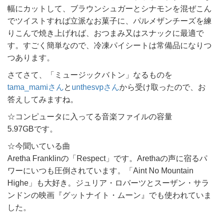
幅にカットして、ブラウンシュガーとシナモンを混ぜこん
でツイストすれば立派なお菓子に、パルメザンチーズを練
りこんで焼き上げれば、おつまみ又はスナックに最適で
す。すごく簡単なので、冷凍パイシートは常備品になりつ
つあります。
さてさて、「ミュージックバトン」なるものを
tama_mamiさん
と
unthesvpさん
から受け取ったので、お
答えしてみますね。
☆コンピュータに入ってる音楽ファイルの容量
5.97GBです。
☆今聞いている曲
Aretha Franklinの「Respect」です。Arethaの声に宿るパ
ワーにいつも圧倒されています。「Aint No Mountain
Highe」も大好き。ジュリア・ロバーツとスーザン・サラ
ンドンの映画『グットナイト・ムーン』でも使われていま
した。