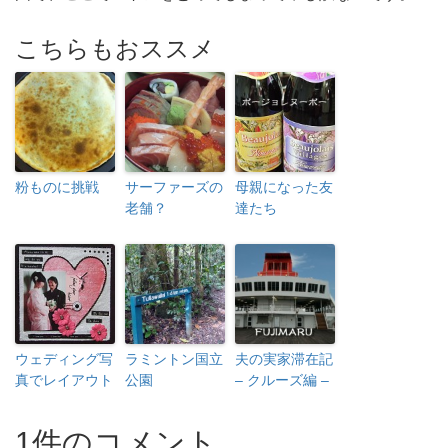
こちらもおススメ
粉ものに挑戦
サーファーズの
母親になった友
老舗？
達たち
ウェディング写
ラミントン国立
夫の実家滞在記
真でレイアウト
公園
– クルーズ編 –
1件のコメント