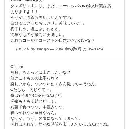
atsushiHAMAさん
タンボリン山には、まだ、ヨーロッパのの輸入民芸品店、
ありますよ！！
そうか、お茶も美味しいんですね。
自分でにぎったおにぎり、美味しいです。
梅干しや、塩こぶ、おかか、
簡単なものが最高に美味しい。
これもゴールドコーストの自然のおかげかな？
コメント by sango — 2008年5月8日 @ 9:48 PM
Chihiro
写真、ちょっとは上達したかな？
好きこそものの上手なれ？
楽しいから、ついついたくさん撮っちゃうねん。
wたしも、同じやで～。
夜は9時までに寝るねんけど、
深夜もそもそ起きだして、
お菓子食べつつ、本読みつつ、
寝つかれない毎日やねん。
なんか、もう、習慣になってしまって、
それはそれで、静かな時間を楽しんでいるねんけどね。