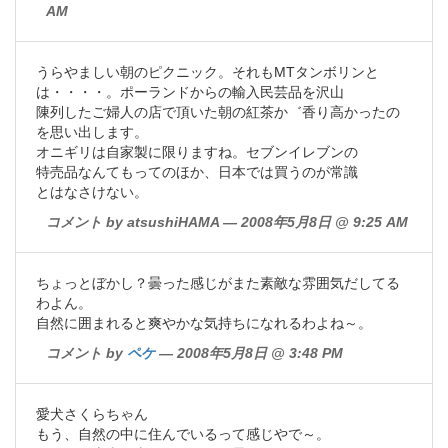
AM
うらやましい朝のピクニック。それもMTタンボリンと
は・・・・。ポーランドからの輸入民芸品を沢山
陳列したご婦人の店で頂いた朝の紅茶か゛香り高かったの
を思い出します。
オニギリは自家製に限りますね。セブンイレブンの
特売品なんてもってのほか、日本では買うのが常識
とはなさけない。
コメント by atsushiHAMA — 2008年5月8日 @ 9:25 AM
ちょっとぼかし？曇った感じがまた素敵な雰囲気だしてる
わよん。
自然に囲まれると爽やかな気持ちになれるわよね～。
コメント by
ペケ
— 2008年5月8日 @ 3:48 PM
愛犬さくらちゃん
もう、自然の中に住んでいるって感じやで～。