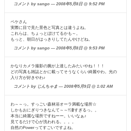
コメント by sango — 2008年5月8日 @ 9:52 PM
ペケさん
実際に目で見た景色と写真とは違うよね。
これらは、ちょっとぼけてるかも～。
もっと、朝日がはっきりしてたんやけどね。
コメント by sango — 2008年5月8日 @ 9:53 PM
かなりカメラ撮影の腕が上達したみたいやね！！！
どの写真も雑誌とかに載ってそうなくらい綺麗やわ。光の
入り方が好きやわ♪
コメント by じんちゃま — 2008年5月9日 @ 1:02 AM
わ～～っ。すっごい森林浴オーラ満載な場所☆
しかもおにぎりつきなんて～～!!凄すぎるっ。。
本当に綺麗な場所ですねーー。いいなぁ♪
見てるだけで心が洗われる。。。。
自然のPowerってすごいですよね。