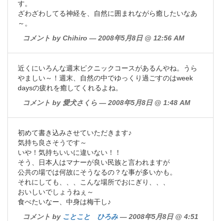
す。
ざわざわしてる神経を、自然に囲まれながら癒したいなあ
～。
コメント by Chihiro — 2008年5月8日 @ 12:56 AM
近くにいろんな週末ピクニックコースがあるんやね。うら
やましい～！週末、自然の中でゆっくり過ごすのはweek
daysの疲れを癒してくれるよね。
コメント by 愛犬さくら — 2008年5月8日 @ 1:48 AM
初めて書き込みさせていただきます♪
気持ち良さそうです～
いや！気持ちいいに違いない！！
そう、日本人はマナーが良い民族と言われますが
公共の場では何故にそうなるの？な事が多いかも。
それにしても、、、こんな場所でおにぎり、、、
おいしいでしょうねぇ～
食べたいなー、中身は梅干し♪
コメント by
ことこと ひろみ
— 2008年5月8日 @ 4:51