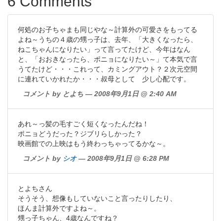
6 Comments
何処のお子ちゃまも同じやな～計算外の可愛さをもってる
よね～うちの４歳の甥っ子は、去年、「大きくなったら、
ねこちゃんになりたい」って言ってたけど、今年はなん
と、「おおきなったら、ポニョになりたい～」て本気で言
うてたけど・・・これって、カミングアウト？２次元空間
に連れていかれたか・・・叔母として 少し心配です。
コメント by とよち — 2008年9月1日 @ 2:40 AM
あれ～っ髪の毛すごく短くなったんだね！
ポニョどうだった？ジブリらしかった？
映画館での上映はもう終わっちゃってるかな～。
コメント by
シオ
— 2008年9月1日 @ 6:28 PM
とよちさん
そうそう、想像もしていないこと言ったりしたり、
ほんま計算外ですよね～。
甥っ子ちゃん、4歳なんですね？