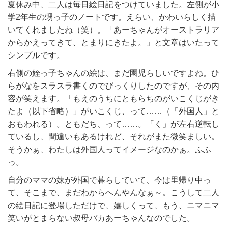
夏休み中、二人は毎日絵日記をつけていました。左側が小
学2年生の甥っ子のノートです。えらい、かわいらしく描
いてくれましたね（笑）。「あーちゃんがオーストラリア
からかえってきて、とまりにきたよ。」と文章はいたって
シンプルです。
右側の姪っ子ちゃんの絵は、まだ園児らしいですよね。ひ
らがなをスラスラ書くのでびっくりしたのですが、その内
容が笑えます。「もえのうちにともらちのがいこくじがき
たよ（以下省略）」がいこくじ、って……（「外国人」と
おもわれる）。ともだち、って……。「く」が左右逆転し
ているし、間違いもあるけれど、それがまた微笑ましい。
そうかぁ、わたしは外国人ってイメージなのかぁ。ふふ
っ。
自分のママの妹が外国で暮らしていて、今は里帰り中っ
て、そこまで、まだわからへんやんなぁ～。こうして二人
の絵日記に登場しただけで、嬉しくって、もう、ニマニマ
笑いがとまらない叔母バカあーちゃんなのでした。