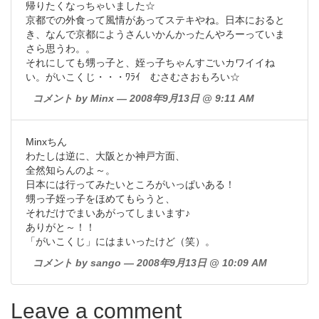
帰りたくなっちゃいました☆
京都での外食って風情があってステキやね。日本におると
き、なんで京都にようさんいかんかったんやろーっていま
さら思うわ。。
それにしても甥っ子と、姪っ子ちゃんすごいカワイイね
い。がいこくじ・・・ﾜﾗｲ むさむさおもろい☆
コメント by Minx — 2008年9月13日 @ 9:11 AM
Minxちん
わたしは逆に、大阪とか神戸方面、
全然知らんのよ～。
日本には行ってみたいところがいっぱいある！
甥っ子姪っ子をほめてもらうと、
それだけでまいあがってしまいます♪
ありがと～！！
「がいこくじ」にはまいったけど（笑）。
コメント by sango — 2008年9月13日 @ 10:09 AM
Leave a comment