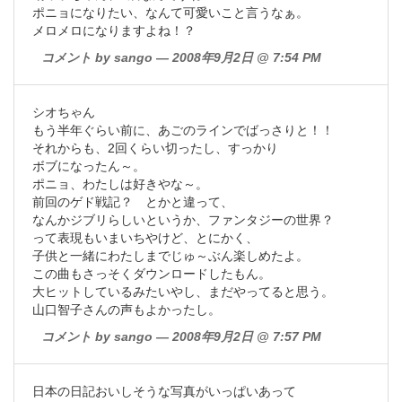
ポニョになりたい、なんて可愛いこと言うなぁ。
メロメロになりますよね！？
コメント by sango — 2008年9月2日 @ 7:54 PM
シオちゃん
もう半年ぐらい前に、あごのラインでばっさりと！！
それからも、2回くらい切ったし、すっかり
ボブになったん～。
ポニョ、わたしは好きやな～。
前回のゲド戦記？ とかと違って、
なんかジブリらしいというか、ファンタジーの世界？
って表現もいまいちやけど、とにかく、
子供と一緒にわたしまでじゅ～ぶん楽しめたよ。
この曲もさっそくダウンロードしたもん。
大ヒットしているみたいやし、まだやってると思う。
山口智子さんの声もよかったし。
コメント by sango — 2008年9月2日 @ 7:57 PM
日本の日記おいしそうな写真がいっぱいあって