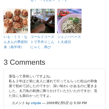
も？ - その2 –
フード
いも・くり・な
ゴールドコース
ジェノバペース
んきんの季節到
トで手作りこん
ト大成功
来（南半球）
にゃく、再び
3 Comments
藻塩って美味しいですよね。
私も２年ほど前に友人に連れて行ってもらった松山の和食
屋で初めて試したのですが、深い味わいがあるのに驚きま
した。太刀魚の刺身に降りかけていただいたのですが、見
た目にも面白かったですよ。
コメント by
cityde
— 2009年2月5日 @ 5:50 PM