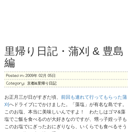
里帰り日記・蒲刈 & 豊島
編
Posted in:
2009年 02月 05日
Category:
京都&里帰り日記
お正月三が日がすぎた頃、
前回も連れて行ってもらった蒲
刈
へドライブにでかけました。「藻塩」が有名な島です。
このお塩、本当に美味しいんですよ！ わたしはゴマ&藻
塩でご飯を食べるのが大好きなのですが、甥っ子姪っ子も
このお塩でにぎったおにぎりなら、いくらでも食べるそう