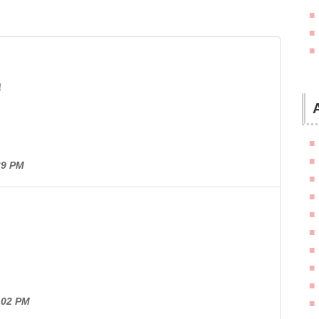
！
9 PM
02 PM