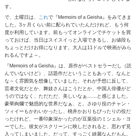
す。
で、土曜日は、
これ
で『Memoirs of a Geisha』をみてきま
した。3ヶ月くらい前に配られていたんだけれど、もう何
度か利用しています。前もってオンラインでチケットを買
っておけば、当日はスイスイっと入場できるし、お値段も
ちょっとだけお得になります。大人は11ドルで映画がみら
れるんですよ～。
『Memoirs of a Geisha』は、原作がベストセラーだし（読
んでいないけど）、話題作だということもあって、なんと
な～く雰囲気を想像していました。それが予想に反して、
芸者文化だとか、舞妓さんはこうだとか、中国人俳優がど
うのではなく、ただただ、美しいなぁ……と感じました。
豪華絢爛で魅惑的な世界だなぁ、と。さゆり役のチャン・
ツィイーもかわいかったし、桃井かおりもぴったりの役だ
ったけれど、一番印象深かったのが豆葉役のミシェル・ヨ
ーでした。彼女がスクリーンに映しだされると、思わず見
入ってしまいました。だって、すっごく綺麗なんだもん。