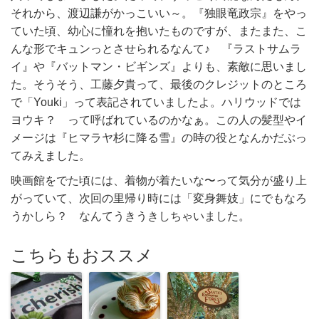
それから、渡辺謙がかっこいい～。『独眼竜政宗』をやっ
ていた頃、幼心に憧れを抱いたものですが、またまた、こ
んな形でキュンっとさせられるなんて♪ 『ラストサムラ
イ』や『バットマン・ビギンズ』よりも、素敵に思いまし
た。そうそう、工藤夕貴って、最後のクレジットのところ
で「Youki」って表記されていましたよ。ハリウッドでは
ヨウキ？ って呼ばれているのかなぁ。この人の髪型やイ
メージは『ヒマラヤ杉に降る雪』の時の役となんかだぶっ
てみえました。
映画館をでた頃には、着物が着たいな〜って気分が盛り上
がっていて、次回の里帰り時には「変身舞妓」にでもなろ
うかしら？ なんてうきうきしちゃいました。
こちらもおススメ