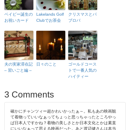
ベイビー誕生の
Lakelands Golf
クリスマスとパ
お祝いカード
Clubでお茶会
ブロバ
夫の実家滞在記
日々のこと
ゴールドコース
– 習いごと編 –
トで一番人気の
ハイティー
3 Comments
確かにチャンツィー超かわいかったぁ～。私もあの映画観
て着物っていいなぁってちょっと思っちゃったところやっ
ぱ日本人ですかね？着物の美しさとか日本文化とかは素直
にいいなぁって思える映画だった。あと渡辺健さんは本当