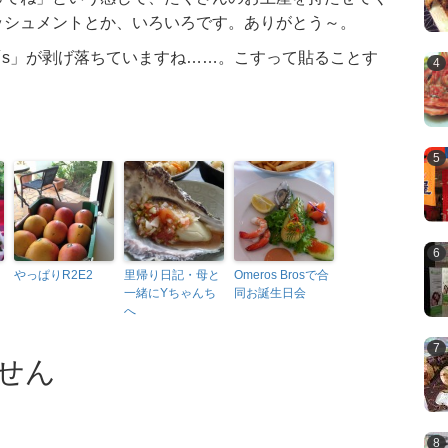
ッシュメントとか、いろいろです。ありがとう～。
s」の「s」が剥げ落ちていますね……。こすって貼ることす
やっぱりR2E2
里帰り日記・母と
Omeros Brosで合
一緒にYちゃんち
同お誕生日会
へ
せん