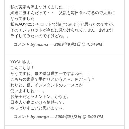
私の実家も沢山つけてました・・・
姉達に渡すんだって・・ 父親も毎日食べてるので大量に
なってました
私もAUでエシャロットで漬けてみようと思ったのですが、
そのエシャロットが今だに見つけられてません あればト
ライしてみたいのですけどね。。
コメント by mama — 2009年9月1日 @ 4:54 PM
YOSHIさん
こんにちは！
そうですね、母の味は世界一ですよねっ！！
こちらの家庭で手作りというと～、何だろう？
わりと、皆、インスタントのソースとか
使いますしね……。
お菓子だとラミントン、かなぁ。
日本人が食にかける情熱って、
やっぱりすごいと思います～。
コメント by sango — 2009年9月2日 @ 6:00 PM