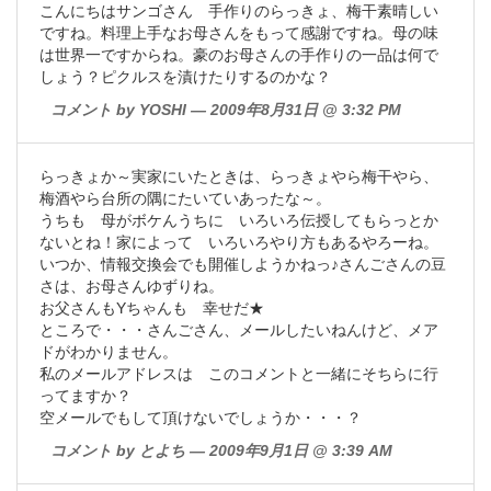
こんにちはサンゴさん 手作りのらっきょ、梅干素晴しい
ですね。料理上手なお母さんをもって感謝ですね。母の味
は世界一ですからね。豪のお母さんの手作りの一品は何で
しょう？ピクルスを漬けたりするのかな？
コメント by YOSHI — 2009年8月31日 @ 3:32 PM
らっきょか～実家にいたときは、らっきょやら梅干やら、
梅酒やら台所の隅にたいていあったな～。
うちも 母がボケんうちに いろいろ伝授してもらっとか
ないとね！家によって いろいろやり方もあるやろーね。
いつか、情報交換会でも開催しようかねっ♪さんごさんの豆
さは、お母さんゆずりね。
お父さんもYちゃんも 幸せだ★
ところで・・・さんごさん、メールしたいねんけど、メア
ドがわかりません。
私のメールアドレスは このコメントと一緒にそちらに行
ってますか？
空メールでもして頂けないでしょうか・・・？
コメント by とよち — 2009年9月1日 @ 3:39 AM