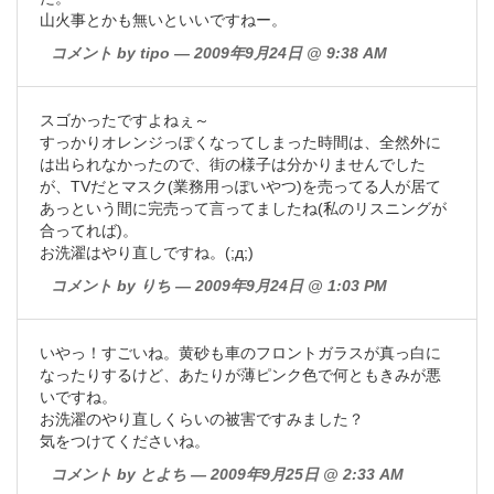
山火事とかも無いといいですねー。
コメント by tipo — 2009年9月24日 @ 9:38 AM
スゴかったですよねぇ～
すっかりオレンジっぽくなってしまった時間は、全然外に
は出られなかったので、街の様子は分かりませんでした
が、TVだとマスク(業務用っぽいやつ)を売ってる人が居て
あっという間に完売って言ってましたね(私のリスニングが
合ってれば)。
お洗濯はやり直しですね。(;д;)
コメント by りち — 2009年9月24日 @ 1:03 PM
いやっ！すごいね。黄砂も車のフロントガラスが真っ白に
なったりするけど、あたりが薄ピンク色で何ともきみが悪
いですね。
お洗濯のやり直しくらいの被害ですみました？
気をつけてくださいね。
コメント by とよち — 2009年9月25日 @ 2:33 AM