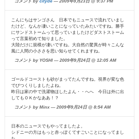
コメント by
cityde
— 2009年9月23日 @ 9:37 PM
こんにちはサンゴさん 日本でもニュースで流れていまし
たけど、なんか凄いことになっていたみたいですね。勝手
にサンドストームって思っていましたけどダストストーム
って言葉初めて知りました。
大陸だけに規模が凄いですね。大自然の驚異が時々こんな
風に人間の小ささを思い知らせてくれますね。
コメント by YOSHI — 2009年9月24日 @ 12:05 AM
ゴールドコーストも砂がまってたんですね。視界が変な色
でびつくりしましたよね。
昨日は家の中で洗濯物ほしたよん・・へへ 今日は外に出
してもＯＫかなああ！？
コメント by Minx — 2009年9月24日 @ 8:54 AM
日本のニュースでもやってましたよ。
シドニーの方はもっと赤っぽくてすごいことになってまし
た。