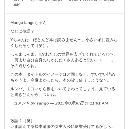
AM
Mango tangoちゃん
なぜに敬語？
Yちゃんは、ほとんど本は読みません〜。小さい頃に読み尽
くしたそうで（笑）。
ほんまほんま、Kがわたしの世界を広げてくれているわ〜。
「何より自分自身のなかにたくさんあると思います……」
その通りやね。
この本、タイトルのイメージほど固くなく、すいすい読め
ちゃうよ。今度よかったら、本の貸し借りしような〜。
ルンバ、面白いから後をついてまわってしまう。見ている
と飽きひんから、ついね。
コメント by sango — 2013年9月30日 @ 11:01 AM
敬語？（笑）
いま読んでる松本清張の女主人公に影響受けてるかしら。