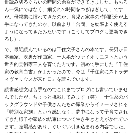
冊読み切るぐらいの時間の余裕ができてきました。もちろ
ん一気にではなく、細切れの時間をつぎはぎして、です
が。母親業に慣れてきたのか、育児と家事の時間配分が上
手になってきたのか、以前より「合間」を効率よく使える
ようになってきたみたいです（こうしてブログも更新でき
るし）。
で、最近読んでいるのは千住文子さんの本です。長男が日
本画家、次男が作曲家、一人娘がヴァイオリニストという
世界的芸術家三人を育てた方です。初めて手にした『千住
家の教育白書』がよかったので、今は『千住家にストラデ
ィヴァリウスが来た日』を読んでいます。
読書感想文は苦手なのでこれまでブログにも書いていませ
んでしたが、ちょっと挑戦してみます（笑）。千住家のバ
ックグラウンドや子供さんたちの職業からイメージされる
「特別な家族」という感はなく、夢中になって子育てされ
てきた様子や家族の結束について生き生きとえがかれてい
ます。臨場感があり、ぐいぐい引き込まれる内容でした。