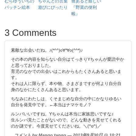
むらゆういちの
ちゃんとの言葉
冊あると嬉しい
パッチン絵本
遊びにぴったり
『野菜の便利
帳』
3 Comments
素敵な出会いだね。♪(*^^)o∀*∀o(^^*)♪
その本の内容を知らない自分はてっきりYちゃんが愛読中か
と思っておりました。
育児のなかでの出会いはこれからもたくさんあると思いま
す。
それは人に限らず、本や物、さまざまですが何より自分自
身のなかにたくさんあると思います。
ちなみにわたしは、くそまじめな自分の中にかなりゆるい
自分を発見中です。←本当はナマケモノ？
ルンバいいですね。Yちゃんは本当に家族思いですな♪
生ルンバ見たことがないので、どんな動きを見せてくれる
のか謎です。今度見せてくださいね。＼(^o^)／
コメント by Mango tango — 2013年9月30日 @ 10:21