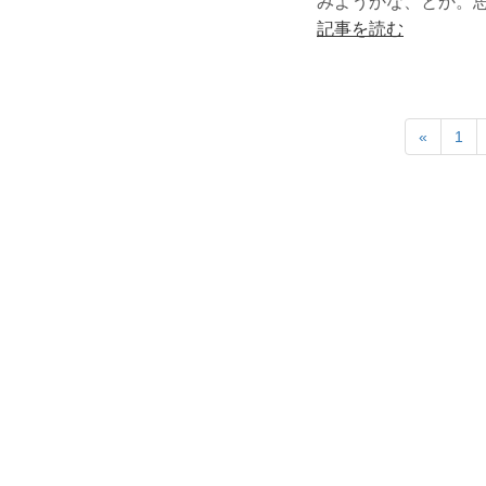
みようかな、とか。思
記事を読む
«
1