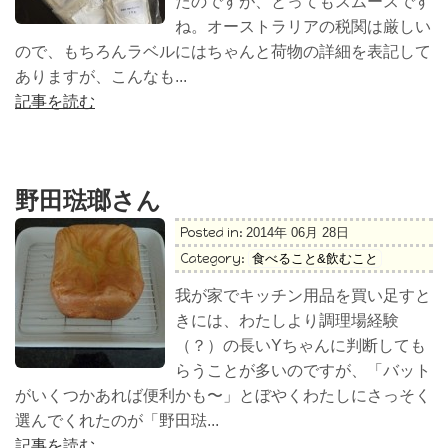
たのですが、とってもスムースです
ね。オーストラリアの税関は厳しい
ので、もちろんラベルにはちゃんと荷物の詳細を表記して
ありますが、こんなも...
記事を読む
野田琺瑯さん
Posted in:
2014年 06月 28日
Category:
食べること&飲むこと
我が家でキッチン用品を買い足すと
きには、わたしより調理場経験
（？）の長いYちゃんに判断しても
らうことが多いのですが、「バット
がいくつかあれば便利かも〜」とぼやくわたしにさっそく
選んでくれたのが「野田琺...
記事を読む