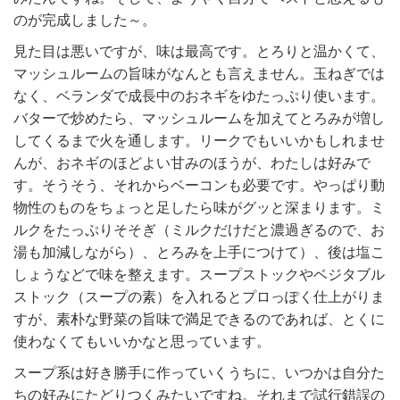
のが完成しました～。
見た目は悪いですが、味は最高です。とろりと温かくて、
マッシュルームの旨味がなんとも言えません。玉ねぎでは
なく、ベランダで成長中のおネギをゆたっぷり使います。
バターで炒めたら、マッシュルームを加えてとろみが増し
してくるまで火を通します。リークでもいいかもしれませ
んが、おネギのほどよい甘みのほうが、わたしは好みで
す。そうそう、それからベーコンも必要です。やっぱり動
物性のものをちょっと足したら味がグッと深まります。ミ
ルクをたっぷりそそぎ（ミルクだけだと濃過ぎるので、お
湯も加減しながら）、とろみを上手につけて）、後は塩こ
しょうなどで味を整えます。スープストックやベジタブル
ストック（スープの素）を入れるとプロっぽく仕上がりま
すが、素朴な野菜の旨味で満足できるのであれば、とくに
使わなくてもいいかなと思っています。
スープ系は好き勝手に作っていくうちに、いつかは自分た
ちの好みにたどりつくみたいですね。それまで試行錯誤の