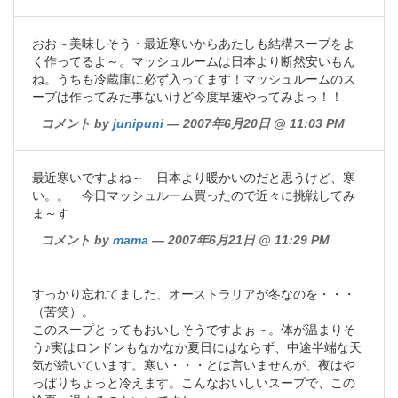
おお～美味しそう・最近寒いからあたしも結構スープをよ
く作ってるよ～。マッシュルームは日本より断然安いもん
ね。うちも冷蔵庫に必ず入ってます！マッシュルームのス
ープは作ってみた事ないけど今度早速やってみよっ！！
コメント by
junipuni
— 2007年6月20日 @ 11:03 PM
最近寒いですよね～ 日本より暖かいのだと思うけど、寒
い。。 今日マッシュルーム買ったので近々に挑戦してみ
ま～す
コメント by
mama
— 2007年6月21日 @ 11:29 PM
すっかり忘れてました、オーストラリアが冬なのを・・・
（苦笑）。
このスープとってもおいしそうですよぉ～。体が温まりそ
う♪実はロンドンもなかなか夏日にはならず、中途半端な天
気が続いています。寒い・・・とは言いませんが、夜はや
っぱりちょっと冷えます。こんなおいしいスープで、この