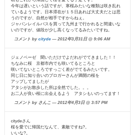
今年は遅いという話ですが、寒桜みたいな種類は咲き乱れ
ているようです。日本滞在が１５日あれば大丈夫だとは思
うのですが、自然が相手ですからねぇ。
ジャパンレイルパスを買って九州まで行かれると間違いな
いのですが、値段が少し高くなってるみたいですね。
コメント by
cityde
— 2012年3月31日 @ 9:06 AM
ジェノベーゼ 聞いただけでよだれがでてきました！！
ちなみに桜 京都市内でも咲いてるところと
咲いてないところですっごく差がでてるみたいです。
同じ日に知り合いのブロガーさんが満開の桜を
アップしてましたが
アタシがお散歩した所は全然でした。。。
お二人が良い桜に出会えるよう アタシもいのってます！
コメント by さんこ — 2012年4月3日 @ 3:57 PM
citydeさん
桜を愛でに帰国だなんて、素敵ですね?。
いいな?。