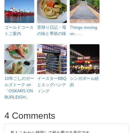
ゴールドコース
里帰り日記・母
Things moving
トご案内
の味と季節の味
on……
10年ごしのガー
イースターBBQ
シンガポール経
ルズトーク on
とエッグハンテ
由
「OSKARS ON
ィング
BURLEIGH」
4 Comments
私もこれから帰国して桜を愛でる予定です。