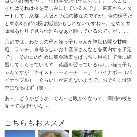
越しの計画をへて、今日本を旅行中なのです。二人とも、
それはそれは桜を楽しみにしているんです。東京からスタ
ートして、京都、大阪と15泊の旅なのですが、今の様子だ
と東京&京都の桜は無理かもしれないですね～。せめて大
阪城あたりで見られたらなぁと願っているのですが……。
京都では、わたしの母と姪っ子ちゃんが神社仏閣や甘味
処、ランチ、京都らしいお土産屋さんなどを案内する予定
です。その日のために英会話表をばっちり用意して母に練
習してもらっています。英語を習っているらしい姪っ子ち
ゃんですが「ナイストゥーミーチュー」「パイナポー（パ
イナップル）」ぐらいしか言えないようで、おそらく珍道
中になるはず（笑）。
あ～、どうかどうか、ぐんっと暖かくなって、満開の桜を
見せてあげたいな～。
こちらもおススメ