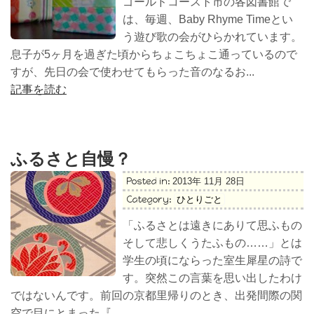
ゴールドコースト市の各図書館で
は、毎週、Baby Rhyme Timeとい
う遊び歌の会がひらかれています。
息子が5ヶ月を過ぎた頃からちょこちょこ通っているので
すが、先日の会で使わせてもらった音のなるお...
記事を読む
ふるさと自慢？
Posted in:
2013年 11月 28日
Category:
ひとりごと
「ふるさとは遠きにありて思ふもの
そして悲しくうたふもの……」とは
学生の頃にならった室生犀星の詩で
す。突然この言葉を思い出したわけ
ではないんです。前回の京都里帰りのとき、出発間際の関
空で目にとまった『...